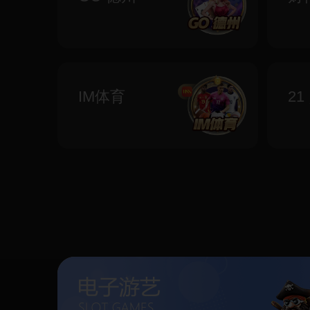
IM体育
21