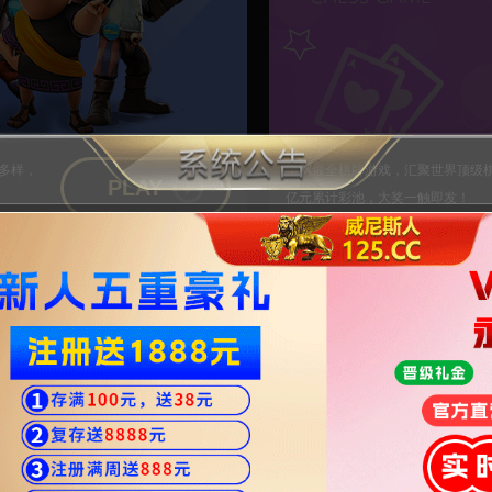
多样，
全网最全
棋牌游戏
，汇聚世界顶级
PLAY
亿元累计彩池，大奖一触即发！
宝电子
夺宝电子彩票
MORE
开元棋牌
乐游棋牌
G