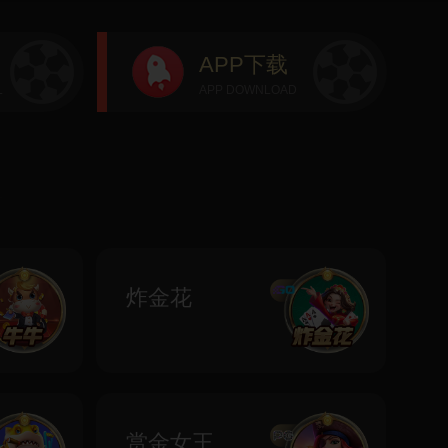
APP下载
L
APP DOWNLOAD
炸金花
赏金女王