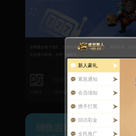
全网最全
电子游艺
，汇聚世界顶级
电子游艺
平台，画质高清，玩法
亿元累计彩池，大奖一触即发！
新人豪礼
紧急通知
会员须知
PG电子
YOPLAY电子
MG电子
YGG电子
夺
携手打黑
回访彩金
全民推广