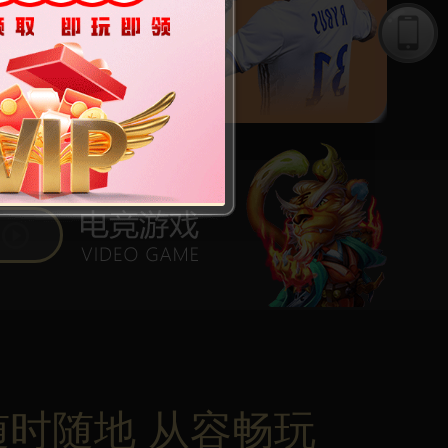
随时随地 从容畅玩