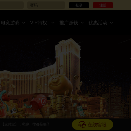
登录
注册
电竞游戏
VIP特权
推广赚钱
优惠活动
一律都是骗子，一切以平台官方在线客服为准。 2、我司热门活动： 携手打击黑平台，新人⑤