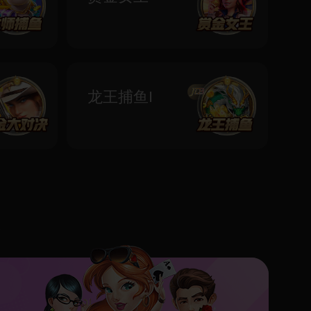
龙王捕鱼I