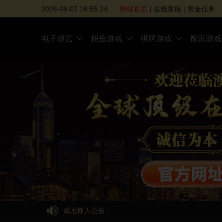
2026-08-07 16:55:25
网站首页
|
在线客服
|
赏金任务
电子游艺
捕鱼游戏
棋牌游戏
视讯游戏
威尼斯人
公告：
欢迎莅临